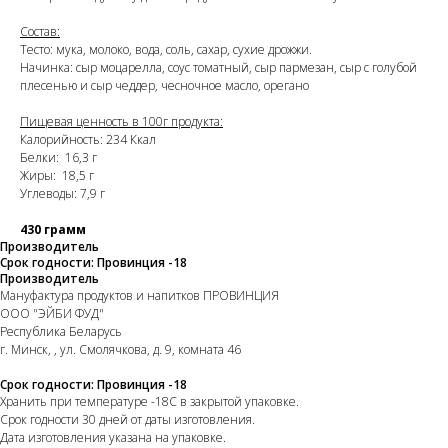
Состав:
Тесто: мука, молоко, вода, соль, сахар, сухие дрожжи.
Начинка: сыр моцарелла, соус томатный, сыр пармезан, сыр с голубой
плесенью и сыр чеддер, чесночное масло, орегано
Пищевая ценность в 100г продукта:
Калорийность: 234 Ккал
Белки: 16,3 г
Жиры: 18,5 г
Углеводы: 7,9 г
430 грамм
Производитель
Срок годности: Провинция -18
Производитель
Мануфактура продуктов и напитков ПРОВИНЦИЯ
ООО "ЭЙБИ ФУД"
Республика Беларусь
г. Минск, , ул. Смолячкова, д. 9, комната 46
Срок годности: Провинция -18
Хранить при температуре -18С в закрытой упаковке.
Срок годности 30 дней от даты изготовления.
Дата изготовления указана на упаковке.