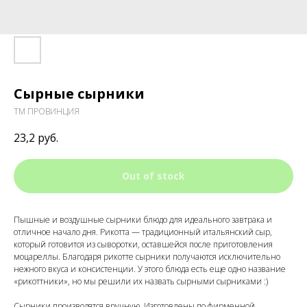
Сырные сырники
ТМ ПРОВИНЦИЯ
23,2
руб.
Out of stock
Пышные и воздушные сырники блюдо для идеального завтрака и
отличное начало дня. Рикотта — традиционный итальянский сыр,
который готовится из сыворотки, оставшейся после приготовления
моцареллы. Благодаря рикотте сырники получаются исключительно
нежного вкуса и консистенции. У этого блюда есть еще одно название
«рикоттники», но мы решили их назвать сырными сырниками :)
Сырники производятся вручную. Изготовлены по фирменной