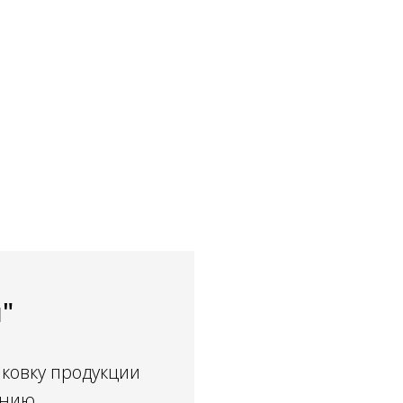
"
аковку продукции
ению.