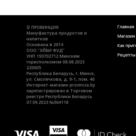
Главная
© ПРОВИНЦИЯ
Мануфактура продуктов и
Магазин
напитков
Основана в 2014
Как при
ООО "ЭЙБИ ФУД"
Рецепты
УНП 193702712 Минским
горисполкомом 08.08.2023
220005
Республика Беларусь, г. Минск,
ул. Смолячкова, д. 9-1, пом. 46
Интернет-магазин provincia.by
зарегистрирован в Торговом
реестре Республики Беларусь
07.09.2023 №564118