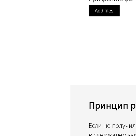
Add files
Принцип р
Если не получил
в следующем за