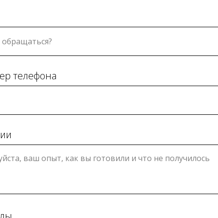
ер телефона
ции
йлы