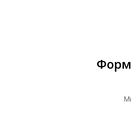
Форм
М