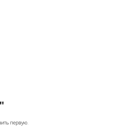
"
вить первую.