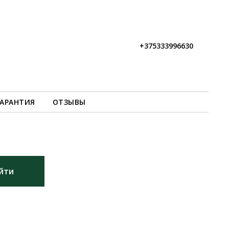
+375333996630
ГАРАНТИЯ
ОТЗЫВЫ
йти