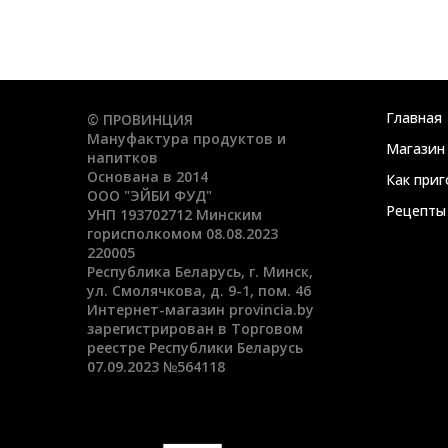
Главная
© ПРОВИНЦИЯ
Мануфактура продуктов и
Магазин
напитков
Основана в 2014
Как при
ООО "ЭЙБИ ФУД"
Рецепты
УНП 193702712 Минским
горисполкомом 08.08.2023
220005
Республика Беларусь, г. Минск,
ул. Смолячкова, д. 9-1, пом. 46
Интернет-магазин provincia.by
зарегистрирован в Торговом
реестре Республики Беларусь
07.09.2023 №564118