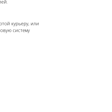
лей.
ртой курьеру, или
говую систему