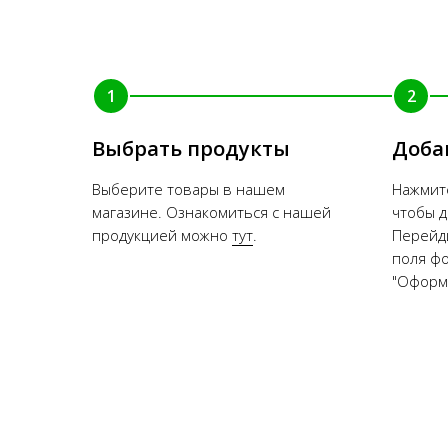
1
2
Выбрать продукты
Доба
Выберите товары в нашем
Нажмите
магазине. Ознакомиться с нашей
чтобы д
продукцией можно
тут
.
Перейди
поля ф
"Оформи