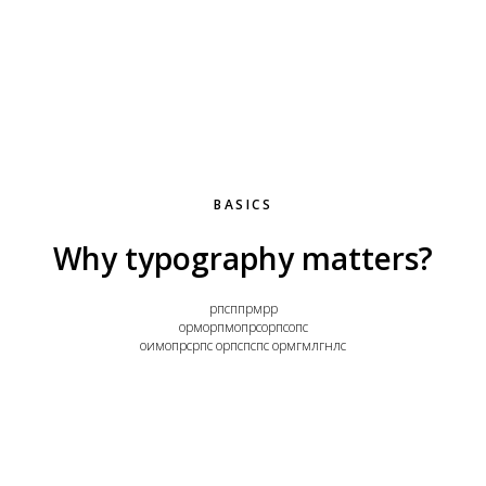
BASICS
Why typography matters?
рпсппрмрр
орморпмопрсорпсопс
оимопрсрпс орпспспс ормгмлгнлс