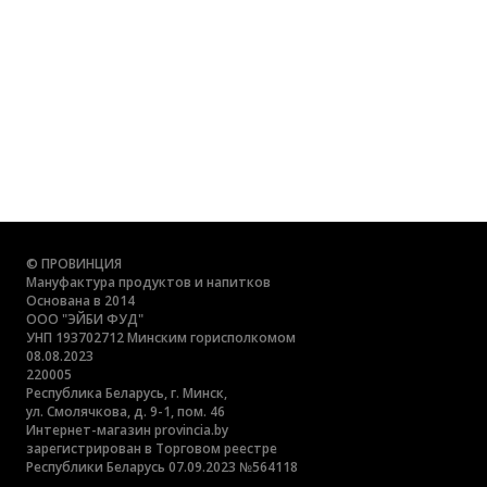
© ПРОВИНЦИЯ
Мануфактура продуктов и напитков
Основана в 2014
ООО "ЭЙБИ ФУД"
УНП 193702712 Минским горисполкомом
08.08.2023
220005
Республика Беларусь, г. Минск,
ул. Смолячкова, д. 9-1, пом. 46
Интернет-магазин provincia.by
зарегистрирован в Торговом реестре
Республики Беларусь 07.09.2023 №564118