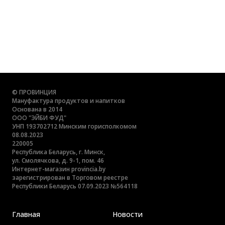
© ПРОВИНЦИЯ
Мануфактура продуктов и напитков
Основана в 2014
ООО "ЭЙБИ ФУД"
УНП 193702712 Минским горисполкомом
08.08.2023
220005
Республика Беларусь, г. Минск,
ул. Смолячкова, д. 9-1, пом. 46
Интернет-магазин provincia.by
зарегистрирован в Торговом реестре
Республики Беларусь 07.09.2023 №564118
Главная
Новости