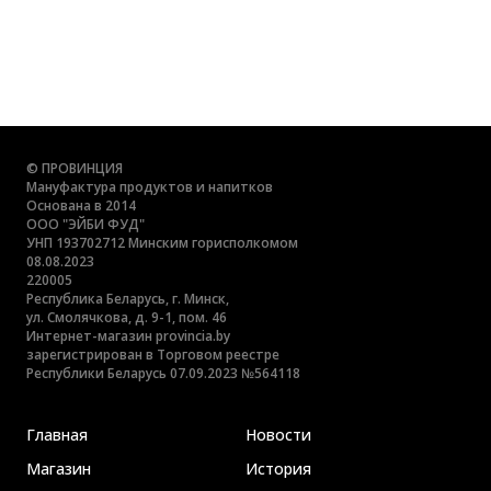
© ПРОВИНЦИЯ
Мануфактура продуктов и напитков
Основана в 2014
ООО "ЭЙБИ ФУД"
УНП 193702712 Минским горисполкомом
08.08.2023
220005
Республика Беларусь, г. Минск,
ул. Смолячкова, д. 9-1, пом. 46
Интернет-магазин provincia.by
зарегистрирован в Торговом реестре
Республики Беларусь 07.09.2023 №564118
Главная
Новости
Магазин
История